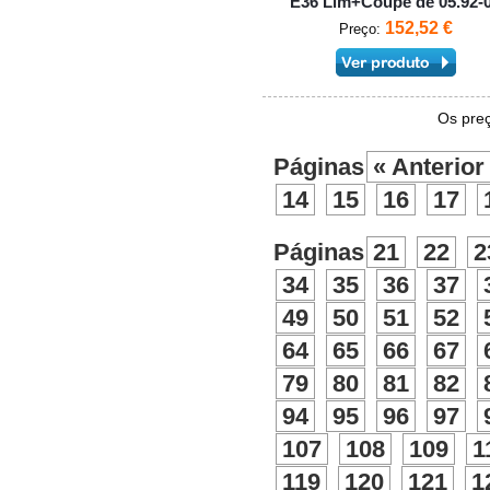
E36 Lim+Coupé de 05.92-
152,52 €
Preço:
Os preç
Páginas
« Anterior
14
15
16
17
Páginas
21
22
2
34
35
36
37
49
50
51
52
64
65
66
67
79
80
81
82
94
95
96
97
107
108
109
1
119
120
121
1