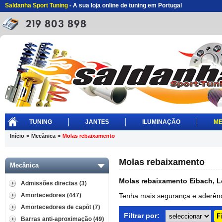
Saldanha Sport Tuning
- A sua loja online de tuning em Portugal
TUNING
JANTES
ILUMINAÇÃO
ME
Início
>
Mecânica
>
Molas rebaixamento
Molas rebaixamento
Mecânica
Molas rebaixamento Eibach, L
Admissões directas (3)
Amortecedores (447)
Tenha mais segurança e aderênc
Amortecedores de capôt (7)
Filtrar por:
Barras anti-aproximação (49)