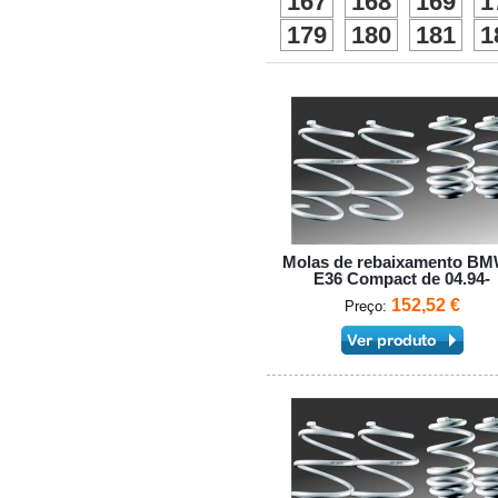
167
168
169
1
179
180
181
1
Molas de rebaixamento BM
E36 Compact de 04.94-
152,52 €
Preço: