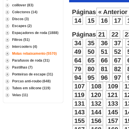
coillover (83)
Páginas
« Anterior
Colectores (14)
Discos (3)
14
15
16
17
Escapes (2)
Espaçadores de roda (1888)
Páginas
21
22
2
Filtros (51)
34
35
36
37
Intercoolers (4)
49
50
51
52
Molas rebaixamento (5570)
64
65
66
67
Parafusos de roda (31)
Pastilhas (7)
79
80
81
82
Ponteiras de escape (31)
94
95
96
97
Porcas anti-roubo (648)
107
108
109
1
Tubos em silicone (119)
119
120
121
1
Velas (11)
131
132
133
1
143
144
145
1
155
156
157
1