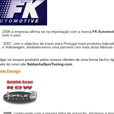
2006 a empresa afirma-se na importação com a marca
FK Automot
todo o país.
2007, com o objectivo de trazer para Portugal mais produtos indic
e Volkswagen, estabelecemos uma parceria com mais duas fábricas
ulgar os nossos produtos pelos nossos clientes de uma forma fácil e r
avés do novo site
SaldanhaSporTuning.com
.
ele Design
2008
, continuando com a mesma linha de actuação, iniciámos a im