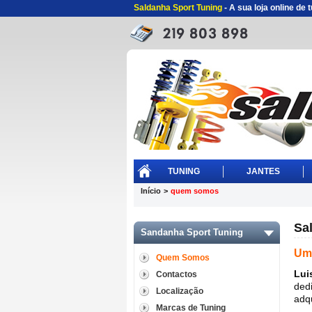
Saldanha Sport Tuning
- A sua loja online de
TUNING
JANTES
Início
>
quem somos
Sa
Sandanha Sport Tuning
Um 
Quem Somos
Lui
Contactos
ded
Localização
adq
Marcas de Tuning