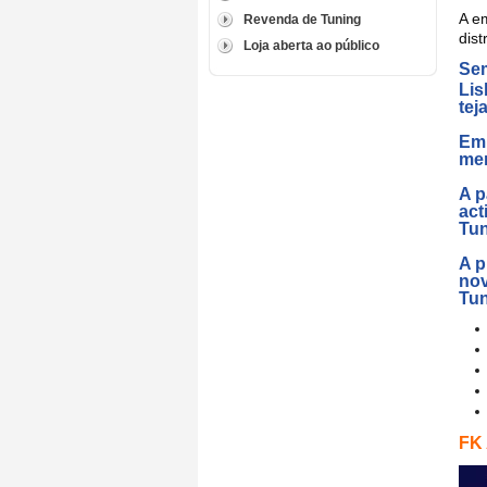
A e
Revenda de Tuning
dist
Loja aberta ao público
Sem
Lis
tej
Em 
mer
A p
act
Tun
A p
nov
Tu
FK