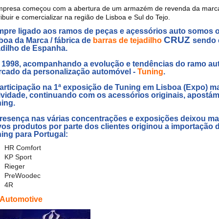
mpresa começou com a abertura de um armazém de revenda da mar
ribuir e comercializar na região de Lisboa e Sul do Tejo.
pre ligado aos ramos de peças e açessórios auto somos 
CRUZ
boa da Marca / fábrica de
barras de tejadilho
sendo e
adilho de Espanha.
1998, acompanhando a evolução e tendências do ramo aut
cado da personalização automóvel -
Tuning
.
articipação na 1ª exposição de Tuning em Lisboa (Expo) m
ividade, continuando com os acessórios originais, apost
ing.
resença nas várias concentrações e exposições deixou ma
os produtos por parte dos clientes originou a importação 
ning
para Portugal:
HR Comfort
KP Sport
Rieger
PreWoodec
4R
 Automotive