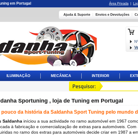
 tuning em Portugal
Área Privada
|
Log
Ajuda & Suporte
Envios e Devoluções
C
Nº
V
ILUMINAÇÃO
MECÂNICA
INTERIOR
EXT
ldanha Sportuning , loja de Tuning em Portugal
pouco da história da Saldanha Sport Tuning pelo mundo 
s Saldanha
iníciou a sua actividade no ramo automóvel em 1967 co
icada à fabricação e comercialização de extras para automóveis. Com 
uiridas no ramo dos extras para automóveis decide criar em 1987 a e