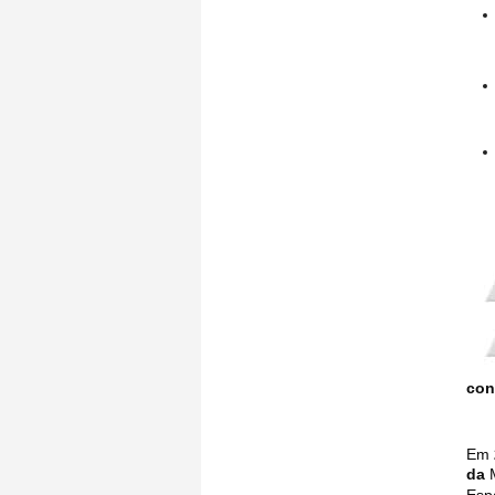
con
Em
da