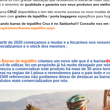
anha foi com grande satisfação que recebemos a noticia de maior dist
z é sinómino de
qualidade e garantia nos seus produtos aos melho
arca
CRUZ
disponibiliza e tem tido enorme sucesso no novo modelo 
mbem com
grades de tejadilho
/
porta bagagens
espeçificos para fur
tando barras de tejadilho Cruz é no Saldanha!!! Consulte nos em
ing/exterior/barras-tejadilho.aspx
artir de 2020 começamos a mudar e a focarmos nos nosso
ecializamos e o stock dos mesmos ;
d
s Barras de tejadilho
criamos um novo site que é o barras
ácil de utilizar, foi um propósito já há muito desejado por
eçou a comercializar este produto há mais de 30 anos tor
ras na regiao de Lisboa e revendemos para o pais todo e
1500 referencias não podiamos deixar de destacar as barr
dutos mais comercializados por nós.