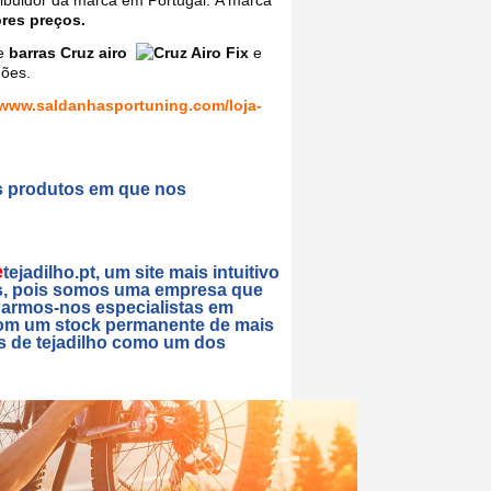
ribuidor da marca em Portugal.
A marca
res preços.
de
barras Cruz airo
e
gões.
www.saldanhasportuning.com/loja-
s produtos em que nos
e
tejadilho.pt, um site mais intuitivo
 nós, pois somos uma empresa que
narmos-nos especialistas em
 com um stock permanente de mais
as de tejadilho como um dos