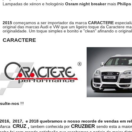
Lampadas de xénon e hologénio
Osram night breaker
mais
Philips
2015
começamos a ser importador da marca
CARACTE
RE
especial
original das marcas Audi e VW que um ligeiro toque da Caractere ma
originalidade. Um toque simples e bonito e "clean" afinando o original
CARACTE
RE
sulte-nos
!!!
2016, 2017, e 2018 quebramos o nosso recorde de vendas em rela
CRUZ ,
CRUZBER
Marca
sendo esta a maior
tambem conhecida por