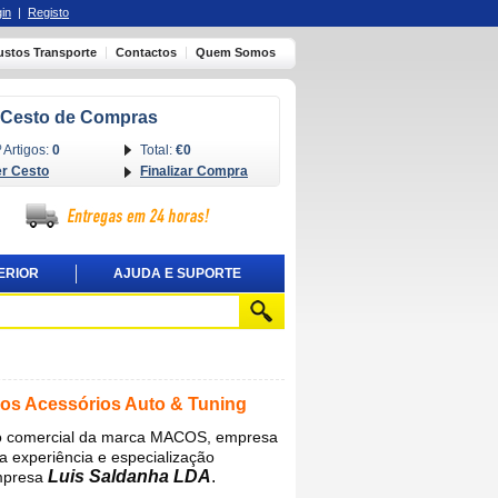
in
|
Registo
ustos Transporte
Contactos
Quem Somos
Cesto de Compras
 Artigos:
0
Total:
€0
er Cesto
Finalizar Compra
ERIOR
AJUDA E SUPORTE
dos Acessórios Auto & Tuning
mo comercial da marca MACOS, empresa
a experiência e especialização
Luis Saldanha LDA
.
mpresa