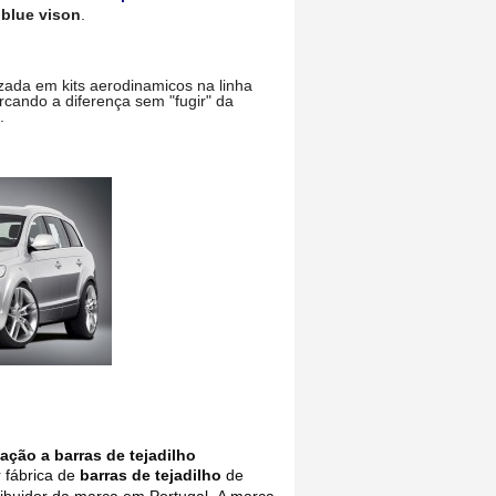
 blue vison
.
izada em kits aerodinamicos na linha
rcando a diferença sem "fugir" da
.
ção a barras de tejadilho
 fábrica de
barras de tejadilho
de