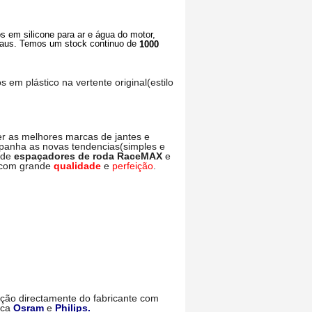
s em silicone para ar e água do motor,
raus. Temos um stock continuo de
1000
 plástico na vertente original(estilo
er as melhores marcas de jantes e
mpanha as novas tendencias(simples e
 de
espaçadores
de roda
RaceMAX
e
 com grande
qualidade
e
perfeição
.
ação directamente do fabricante com
rca
Osram
e
Philips.