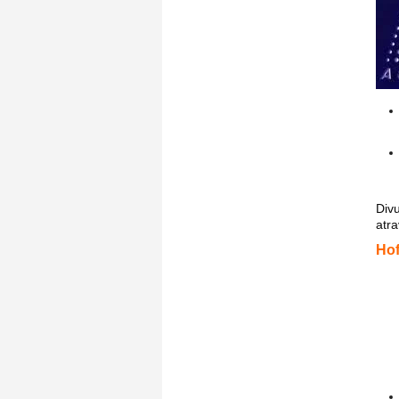
Div
atr
Hof