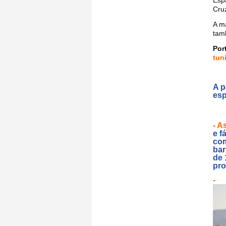
Esp
Cru
A m
ta
Por
tun
A p
esp
- A
e f
com
bar
de 
pro
-