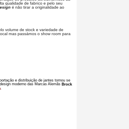
ta qualidade de fabrico e pelo seu
Design
é não tirar a originalidade ao
elo volume de stock e variedade de
 local mas passámos o show room para
ortação e distribuição de jantes tornou se
e design moderno das Marcas Alemãs
Brock
.
a