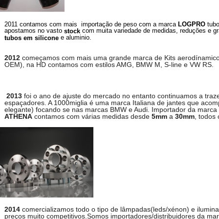
2011 contamos com mais importação de peso com a marca
LOGPRO
tubo
apostamos no vasto
com muita variedade de medidas, reduções e g
stock
e aluminio.
tubos
em silicone
2012
começamos com mais uma grande marca de Kits aerodínamicos em
OEM), na HD contamos com estilos AMG, BMW M, S-line e VW RS.
2013
foi o ano de ajuste do mercado no entanto continuamos a traz
espaçadores. A 1000miglia é uma marca Italiana de jantes que aco
elegante) focando se nas marcas BMW e Audi. Importador da marca
ATHENA
contamos com várias medidas desde
5mm
a
30mm
, todos
2014
comercializamos todo o tipo de lâmpadas(leds/xénon) e ilumin
preços muito competitivos.Somos importadores/distribuidores da ma