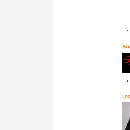
Bro
LO