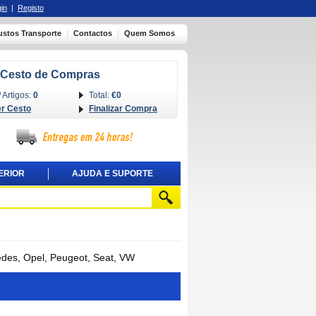
in
|
Registo
ustos Transporte
Contactos
Quem Somos
Cesto de Compras
 Artigos:
0
Total:
€0
er Cesto
Finalizar Compra
ERIOR
AJUDA E SUPORTE
des, Opel, Peugeot, Seat, VW