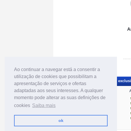
A
Ao continuar a navegar está a consentir a
utilização de cookies que possibilitam a
Receba novidades e promoções exclusiv
apresentação de serviços e ofertas
adaptadas aos seus interesses. A qualquer
Categorias de material tuning:
A
momento pode alterar as suas definições de
Jantes
Iluminação
cookies
Saiba mais
Mecânica
Interior
Exterior
ok