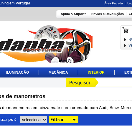
 tuning em Portugal
Área Privada
|
Log
Ajuda & Suporte
Envios e Devoluções
C
Nº
V
ILUMINAÇÃO
MECÂNICA
INTERIOR
EXT
os de manometros
s de manometros em cinza mate e em cromado para Audi, Bmw, Merce
ltrar por: