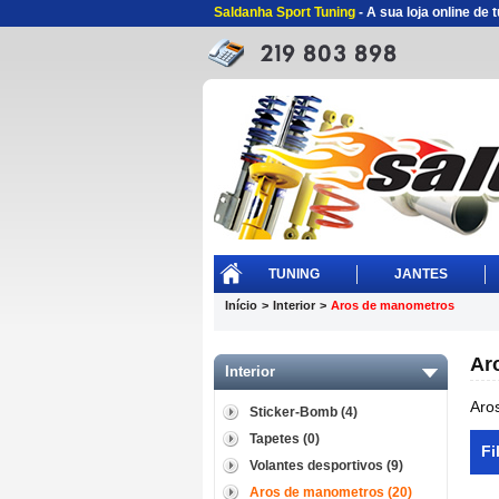
Saldanha Sport Tuning
- A sua loja online de
TUNING
JANTES
Início
>
Interior
>
Aros de manometros
Ar
Interior
Aro
Sticker-Bomb (4)
Tapetes (0)
Fi
Volantes desportivos (9)
Aros de manometros (20)