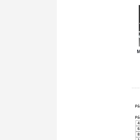
M
Pá
Pá
4
6
8