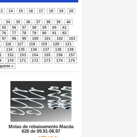
13
14
15
16
17
18
19
20
34
35
36
37
38
39
40
55
56
57
58
59
60
61
76
77
78
79
80
81
82
97
98
99
100
101
102
103
116
117
118
119
120
121
3
134
135
136
137
138
139
1
152
153
154
155
156
157
9
170
171
172
173
174
175
guinte »
Molas de rebaixamento Mazda
626 de 09.91-06.97