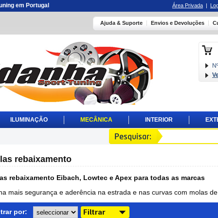
 tuning em Portugal
Área Privada
|
Log
Ajuda & Suporte
Envios e Devoluções
C
Nº
V
ILUMINAÇÃO
MECÂNICA
INTERIOR
EXT
las rebaixamento
as rebaixamento Eibach, Lowtec e Apex para todas as marcas
ha mais segurança e aderência na estrada e nas curvas com molas de
ltrar por: