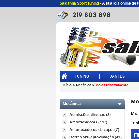
Saldanha Sport Tuning
- A sua loja online de
TUNING
JANTES
Início
>
Mecânica
>
Molas rebaixamento
Mo
Mecânica
Mol
Admissões directas (3)
Amortecedores (447)
Ten
Amortecedores de capôt (7)
Fi
Barras anti-aproximação (49)