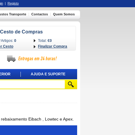
in
|
Registo
ustos Transporte
Contactos
Quem Somos
Cesto de Compras
 Artigos:
0
Total:
€0
er Cesto
Finalizar Compra
ERIOR
AJUDA E SUPORTE
 rebaixamento Eibach , Lowtec e Apex.