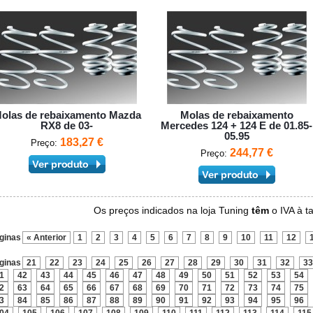
olas de rebaixamento Mazda
Molas de rebaixamento
RX8 de 03-
Mercedes 124 + 124 E de 01.85-
05.95
183,27 €
Preço:
244,77 €
Preço:
Os preços indicados na loja Tuning
têm
o IVA à t
ginas
« Anterior
1
2
3
4
5
6
7
8
9
10
11
12
ginas
21
22
23
24
25
26
27
28
29
30
31
32
33
1
42
43
44
45
46
47
48
49
50
51
52
53
54
2
63
64
65
66
67
68
69
70
71
72
73
74
75
3
84
85
86
87
88
89
90
91
92
93
94
95
96