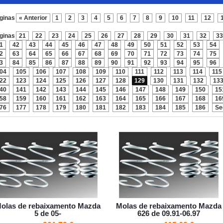
ginas
« Anterior
1
2
3
4
5
6
7
8
9
10
11
12
ginas
21
22
23
24
25
26
27
28
29
30
31
32
33
1
42
43
44
45
46
47
48
49
50
51
52
53
54
2
63
64
65
66
67
68
69
70
71
72
73
74
75
3
84
85
86
87
88
89
90
91
92
93
94
95
96
04
105
106
107
108
109
110
111
112
113
114
115
22
123
124
125
126
127
128
129
130
131
132
13
40
141
142
143
144
145
146
147
148
149
150
15
58
159
160
161
162
163
164
165
166
167
168
16
76
177
178
179
180
181
182
183
184
185
186
Se
olas de rebaixamento Mazda
Molas de rebaixamento Mazda
5 de 05-
626 de 09.91-06.97