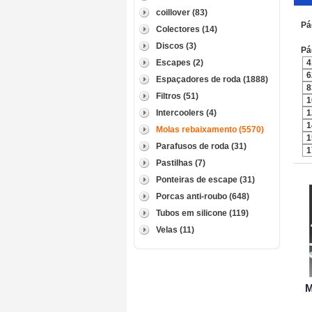
coillover (83)
Pá
Colectores (14)
Discos (3)
Pá
Escapes (2)
4
6
Espaçadores de roda (1888)
8
Filtros (51)
1
Intercoolers (4)
1
1
Molas rebaixamento (5570)
1
Parafusos de roda (31)
1
Pastilhas (7)
Ponteiras de escape (31)
Porcas anti-roubo (648)
Tubos em silicone (119)
Velas (11)
M