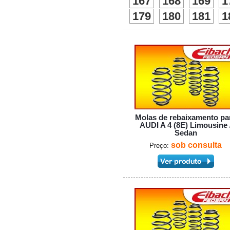
167
168
169
1
179
180
181
1
Molas de rebaixamento pa
AUDI A 4 (8E) Limousine 
Sedan
sob consulta
Preço: