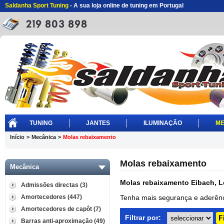
Saldanha Sport Tuning
- A sua loja online de tuning em Portugal
TUNING
JANTES
ILUMINAÇÃO
ME
Início
>
Mecânica
>
Molas rebaixamento
Molas rebaixamento
Mecânica
Molas rebaixamento Eibach, L
Admissões directas (3)
Amortecedores (447)
Tenha mais segurança e aderênc
Amortecedores de capôt (7)
Filtrar por:
Barras anti-aproximação (49)