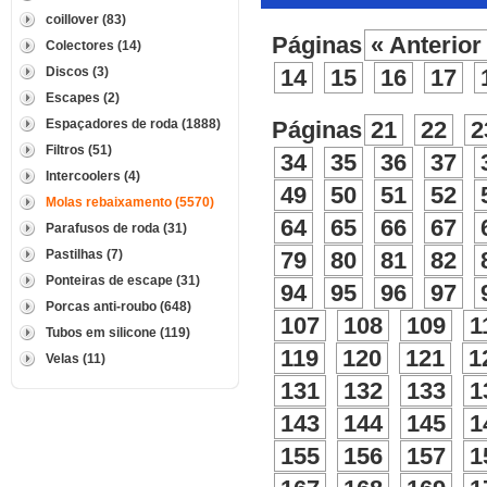
coillover (83)
Páginas
« Anterior
Colectores (14)
Discos (3)
14
15
16
17
Escapes (2)
Espaçadores de roda (1888)
Páginas
21
22
2
Filtros (51)
34
35
36
37
Intercoolers (4)
49
50
51
52
Molas rebaixamento (5570)
64
65
66
67
Parafusos de roda (31)
Pastilhas (7)
79
80
81
82
Ponteiras de escape (31)
94
95
96
97
Porcas anti-roubo (648)
107
108
109
1
Tubos em silicone (119)
119
120
121
1
Velas (11)
131
132
133
1
143
144
145
1
155
156
157
1