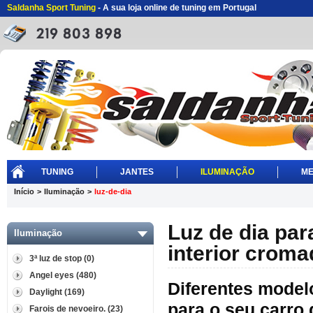
Saldanha Sport Tuning
- A sua loja online de tuning em Portugal
TUNING
JANTES
ILUMINAÇÃO
ME
Início
>
Iluminação
>
luz-de-dia
Luz de dia par
Iluminação
interior croma
3ª luz de stop (0)
Angel eyes (480)
Diferentes modelo
Daylight (169)
para o seu carro
Farois de nevoeiro. (23)