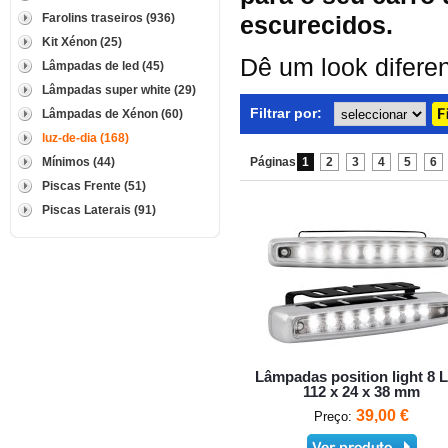
Farolins traseiros (936)
escurecidos.
Kit Xénon (25)
Dê um look difere
Lâmpadas de led (45)
Lâmpadas super white (29)
Filtrar por:
Lâmpadas de Xénon (60)
luz-de-dia (168)
Mínimos (44)
Páginas
1
2
3
4
5
6
Piscas Frente (51)
Piscas Laterais (91)
Lâmpadas position light 8 
112 x 24 x 38 mm
39,00 €
Preço: