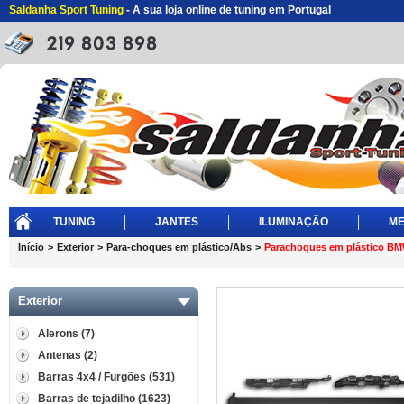
Saldanha Sport Tuning
- A sua loja online de tuning em Portugal
TUNING
JANTES
ILUMINAÇÃO
ME
Início
>
Exterior
>
Para-choques em plástico/Abs
>
Parachoques em plástico B
Exterior
Alerons (7)
Antenas (2)
Barras 4x4 / Furgões (531)
Barras de tejadilho (1623)