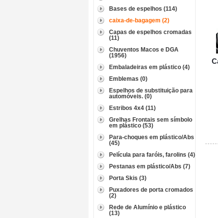
Bases de espelhos (114)
caixa-de-bagagem (2)
Capas de espelhos cromadas
(11)
Chuventos Macos e DGA
(1956)
C
Embaladeiras em plástico (4)
Emblemas (0)
Espelhos de substituição para
automóveis. (0)
Estribos 4x4 (11)
Grelhas Frontais sem símbolo
em plástico (53)
Para-choques em plástico/Abs
(45)
Película para faróis, farolins (4)
Pestanas em plástico/Abs (7)
Porta Skis (3)
Puxadores de porta cromados
(2)
Rede de Alumínio e plástico
(13)