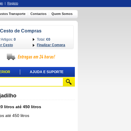
in
|
Registo
ustos Transporte
Contactos
Quem Somos
Cesto de Compras
 Artigos:
0
Total:
€0
er Cesto
Finalizar Compra
ERIOR
AJUDA E SUPORTE
jadilho
litros até 450 litros
s até 450 litros