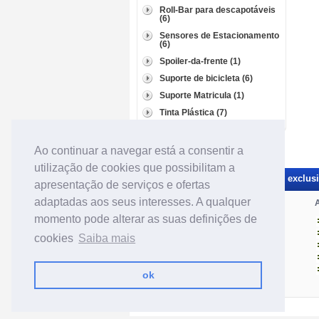
Roll-Bar para descapotáveis
(6)
Sensores de Estacionamento
(6)
Spoiler-da-frente (1)
Suporte de bicicleta (6)
Suporte Matricula (1)
Tinta Plástica (7)
Ao continuar a navegar está a consentir a
utilização de cookies que possibilitam a
Receba novidades e promoções exclusiv
apresentação de serviços e ofertas
adaptadas aos seus interesses. A qualquer
Categorias de material tuning:
A
momento pode alterar as suas definições de
Jantes
Iluminação
cookies
Saiba mais
Mecânica
Interior
Exterior
ok