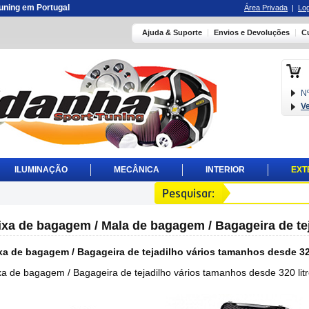
 tuning em Portugal
Área Privada
|
Log
Ajuda & Suporte
Envios e Devoluções
C
Nº
V
ILUMINAÇÃO
MECÂNICA
INTERIOR
EXT
ixa de bagagem / Mala de bagagem / Bagageira de te
xa de bagagem / Bagageira de tejadilho vários tamanhos desde 320 
a de bagagem / Bagageira de tejadilho vários tamanhos desde 320 litro