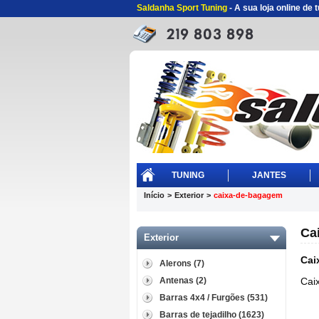
Saldanha Sport Tuning
- A sua loja online de
TUNING
JANTES
Início
>
Exterior
>
caixa-de-bagagem
Ca
Exterior
Cai
Alerons (7)
Antenas (2)
Caix
Barras 4x4 / Furgões (531)
Barras de tejadilho (1623)