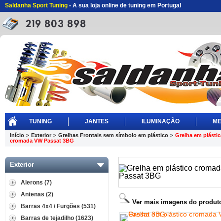
Saldanha Sport Tuning
- A sua loja online de tuning em Portugal
TUNING
JANTES
ILUMINAÇÃO
ME
Início
>
Exterior
>
Grelhas Frontais sem símbolo em plástico
>
Grelha em plásti
cromada VW Passat 3BG
Exterior
Alerons (7)
Antenas (2)
Ver mais imagens do produt
Barras 4x4 / Furgões (531)
Barras de tejadilho (1623)