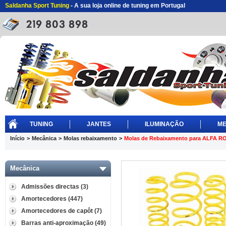
Saldanha Sport Tuning
- A sua loja online de tuning em Portugal
TUNING
JANTES
ILUMINAÇÃO
ME
Início
>
Mecânica
>
Molas rebaixamento
>
Molas de Rebaixamento para ALFA 
Mecânica
Admissões directas (3)
Amortecedores (447)
Amortecedores de capôt (7)
Barras anti-aproximação (49)