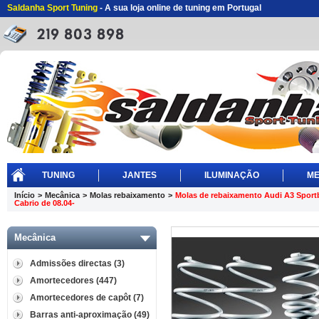
Saldanha Sport Tuning
- A sua loja online de tuning em Portugal
TUNING
JANTES
ILUMINAÇÃO
ME
Início
>
Mecânica
>
Molas rebaixamento
>
Molas de rebaixamento Audi A3 Sport
Cabrio de 08.04-
Mecânica
Admissões directas (3)
Amortecedores (447)
Amortecedores de capôt (7)
Barras anti-aproximação (49)