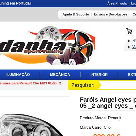
 tuning em Portugal
Área Privada
|
Log
Ajuda & Suporte
Envios e Devoluções
C
Nº
V
ILUMINAÇÃO
MECÂNICA
INTERIOR
EXT
el eyes para Renault Clio MK3 01-05 _2
Faróis Angel eyes 
05 _2 angel eyes _
Produto Marca: Renault
Marca Carro: Clio