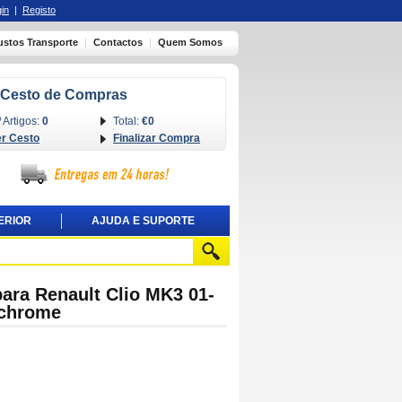
in
|
Registo
ustos Transporte
Contactos
Quem Somos
Cesto de Compras
 Artigos:
0
Total:
€0
er Cesto
Finalizar Compra
ERIOR
AJUDA E SUPORTE
para Renault Clio MK3 01-
 chrome