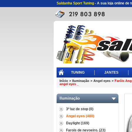
Saldanha Sport Tuning
- A sua loja online de
TUNING
JANTES
Início
>
Iluminação
>
Angel eyes
>
Faróis Ang
angel eyes _
Iluminação
3ª luz de stop (0)
Angel eyes (480)
Daylight (169)
Farois de nevoeiro. (23)