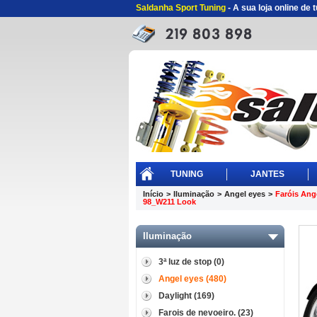
Saldanha Sport Tuning
- A sua loja online de
TUNING
JANTES
Início
>
Iluminação
>
Angel eyes
>
Faróis Ang
98_W211 Look
Iluminação
3ª luz de stop (0)
Angel eyes (480)
Daylight (169)
Farois de nevoeiro. (23)