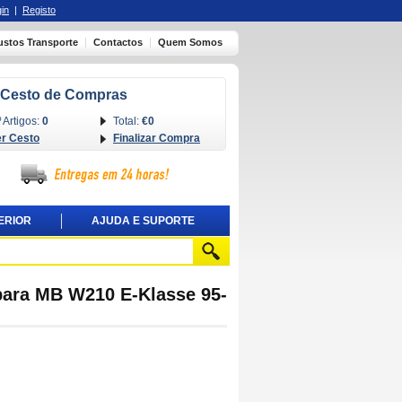
in
|
Registo
ustos Transporte
Contactos
Quem Somos
Cesto de Compras
 Artigos:
0
Total:
€0
er Cesto
Finalizar Compra
ERIOR
AJUDA E SUPORTE
para MB W210 E-Klasse 95-