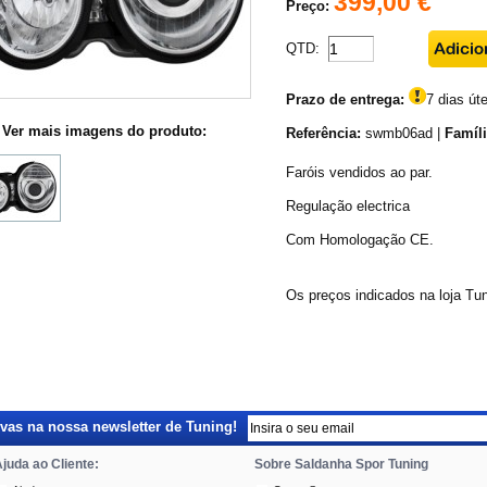
399,00 €
Preço:
QTD:
Prazo de entrega:
7 dias úte
Ver mais imagens do produto:
Referência:
swmb06ad |
Famíli
Faróis vendidos ao par.
Regulação electrica
Com Homologação CE.
Os preços indicados na loja Tu
as na nossa newsletter de Tuning!
juda ao Cliente:
Sobre Saldanha Spor Tuning