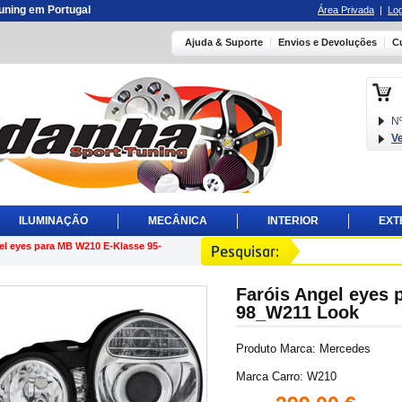
 tuning em Portugal
Área Privada
|
Log
Ajuda & Suporte
Envios e Devoluções
C
Nº
V
ILUMINAÇÃO
MECÂNICA
INTERIOR
EXT
el eyes para MB W210 E-Klasse 95-
Faróis Angel eyes 
98_W211 Look
Produto Marca: Mercedes
Marca Carro: W210