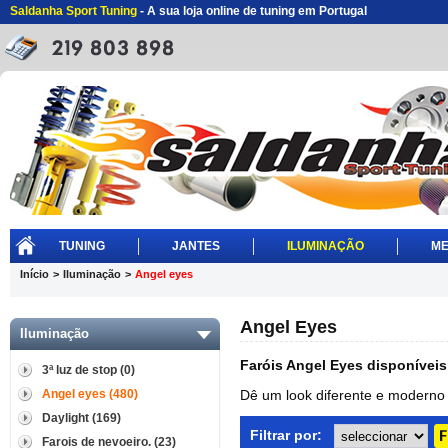
Saldanha Sport Tuning
- A sua loja online de tuning em Portugal
TUNING
JANTES
ILUMINAÇÃO
ME
Início
>
Iluminação
>
Angel eyes
Angel Eyes
Iluminação
Faróis Angel Eyes disponíveis
3ª luz de stop (0)
Angel eyes (480)
Dê um look diferente e moderno 
Daylight (169)
Filtrar por:
Farois de nevoeiro. (23)