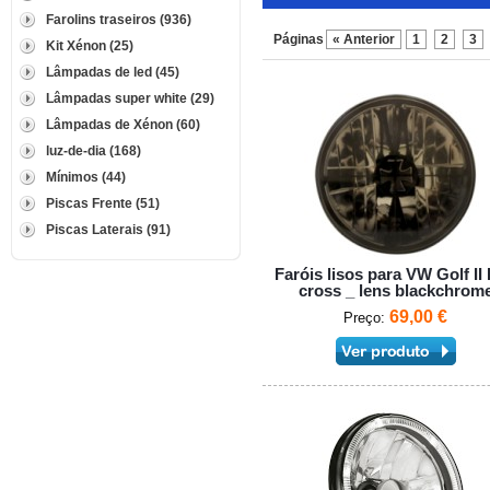
Farolins traseiros (936)
Páginas
« Anterior
1
2
3
Kit Xénon (25)
Lâmpadas de led (45)
Lâmpadas super white (29)
Lâmpadas de Xénon (60)
luz-de-dia (168)
Mínimos (44)
Piscas Frente (51)
Piscas Laterais (91)
Faróis lisos para VW Golf II 
cross _ lens blackchrom
69,00 €
Preço: